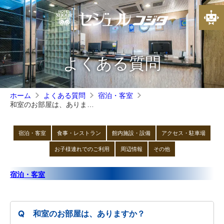
よくある質問
ホーム
よくある質問
宿泊・客室
和室のお部屋は、ありますか？
宿泊・客室
食事・レストラン
館内施設・設備
アクセス・駐車場
お子様連れでのご利用
周辺情報
その他
宿泊・客室
和室のお部屋は、ありますか？