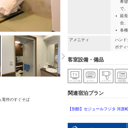
希望
で、
延長
合、
ユニットバス又は風呂トイレ別
各種
アメニティ
ハンドタ
ボディー
客室設備・備品
関連宿泊プラン
入電停のすぐそば
【別館】セジュールフジタ 河原町