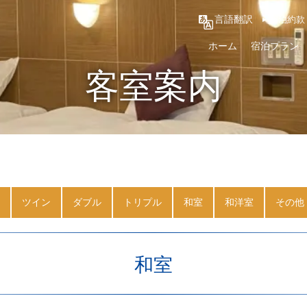
言語翻訳
宿泊約款
ホーム
宿泊プラン
客室案内
ツイン
ダブル
トリプル
和室
和洋室
その他
和室