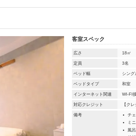
客室スペック
広さ
18㎡
定員
3名
ベッド幅
シング
ベッドタイプ
和室
インターネット関連
WI-F
対応クレジット
【クレジ
備考
チェ
ミニ
風呂