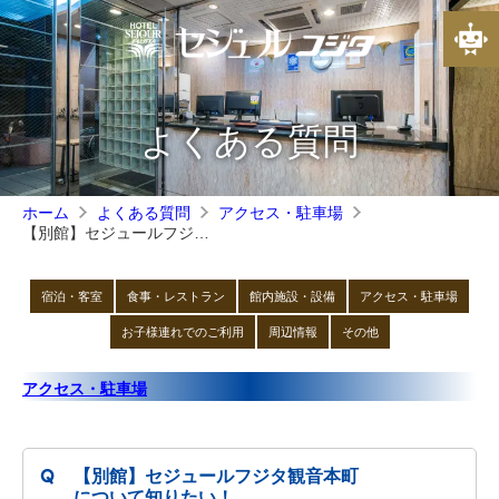
よくある質問
ホーム
よくある質問
アクセス・駐車場
【別館】セジュールフジタ観音本町について知りたい！
宿泊・客室
食事・レストラン
館内施設・設備
アクセス・駐車場
お子様連れでのご利用
周辺情報
その他
アクセス・駐車場
【別館】セジュールフジタ観音本町
について知りたい！