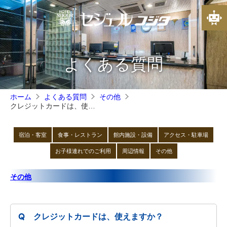
よくある質問
ホーム
よくある質問
その他
クレジットカードは、使えますか？
宿泊・客室
食事・レストラン
館内施設・設備
アクセス・駐車場
お子様連れでのご利用
周辺情報
その他
その他
クレジットカードは、使えますか？