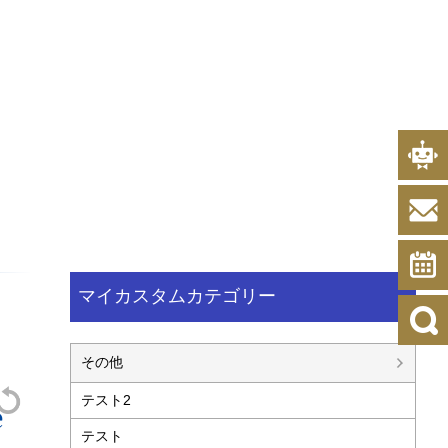
082-296-6511
会員規約
プライバシーポリシー
客室案内
ホテル案内
レストラン
よくある質問
アクセス
マイカスタムカテゴリー
その他
テスト2
e
テスト