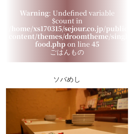
Warning
: Undefined variable
$count in
/home/xs170315/sejour.co.jp/public_
content/themes/droomtheme/single-
food.php
on line
45
ごはんもの
ソバめし