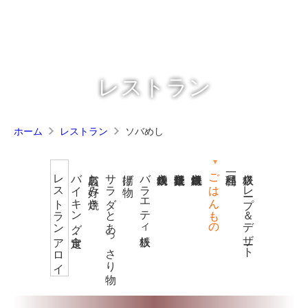
レストラン
ソバめし
ホーム
レストラン
バイキング・定食
広島お好み焼き
サラダとあっさり物
揚げ物
バラエティ鉄板
肉鉄板焼き
野菜鉄板焼き
海鮮鉄板焼き
ごはんもの
鉄板クレープ＆デザート
レストラン アロイ